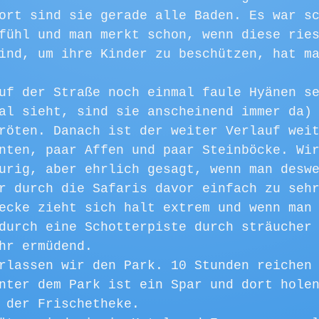
ort sind sie gerade alle Baden. Es war s
fühl und man merkt schon, wenn diese rie
ind, um ihre Kinder zu beschützen, hat m
uf der Straße noch einmal faule Hyänen s
al sieht, sind sie anscheinend immer da)
röten. Danach ist der weiter Verlauf wei
nten, paar Affen und paar Steinböcke. Wi
urig, aber ehrlich gesagt, wenn man desw
r durch die Safaris davor einfach zu seh
ecke zieht sich halt extrem und wenn man
durch eine Schotterpiste durch sträucher
hr ermüdend. 
rlassen wir den Park. 10 Stunden reichen
nter dem Park ist ein Spar und dort hole
 der Frischetheke. 