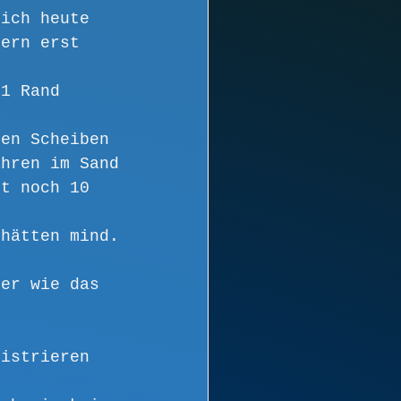
 ich heute 
tern erst 
. 
 1 Rand 
zen Scheiben 
ahren im Sand 
ht noch 10 
. 
 hätten mind. 
ber wie das 
gistrieren 