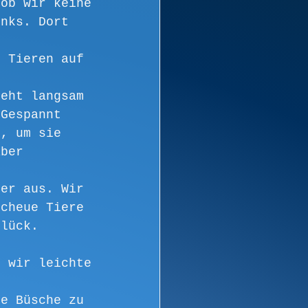
 ob wir keine 
inks. Dort 
n Tieren auf 
geht langsam 
 Gespannt 
n, um sie 
aber 
per aus. Wir 
scheue Tiere 
Glück. 
b wir leichte 
ie Büsche zu 