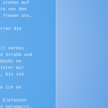
, stehen auf 
tte von den 
d freuen uns, 
erren die 
ill vorbei 
ie Straße und 
 heißt es 
hinter mir 
k, bis sie 
te ich es 
e Elefanten 
ss versperrt, 