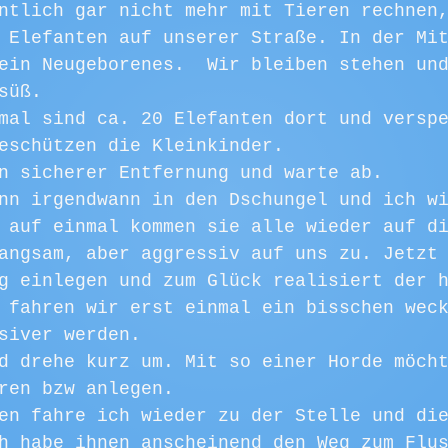
ntlich gar nicht mehr mit Tieren rechnen
 Elefanten auf unserer Straße. In der Mi
ein Neugeborenes.  Wir bleiben stehen un
süß. 
mal sind ca. 20 Elefanten dort und versp
eschützen die Kleinkinder. 
n sicherer Entfernung und warte ab. 
nn irgendwann in den Dschungel und ich w
 auf einmal kommen sie alle wieder auf d
angsam, aber aggressiv auf uns zu. Jetzt
g einlegen und zum Glück realisiert der 
 fahren wir erst einmal ein bisschen wec
siver werden. 
d drehe kurz um. Mit so einer Horde möch
ren bzw anlegen. 
en fahre ich wieder zu der Stelle und di
h habe ihnen anscheinend den Weg zum Flu