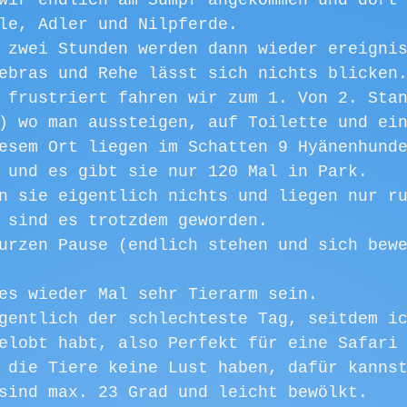
wir endlich am Sumpf angekommen und dort
le, Adler und Nilpferde. 
 zwei Stunden werden dann wieder ereigni
ebras und Rehe lässt sich nichts blicken
 frustriert fahren wir zum 1. Von 2. Sta
) wo man aussteigen, auf Toilette und ei
esem Ort liegen im Schatten 9 Hyänenhund
 und es gibt sie nur 120 Mal in Park. 
n sie eigentlich nichts und liegen nur r
 sind es trotzdem geworden.
urzen Pause (endlich stehen und sich bew
es wieder Mal sehr Tierarm sein. 
gentlich der schlechteste Tag, seitdem i
elobt habt, also Perfekt für eine Safari
 die Tiere keine Lust haben, dafür kanns
sind max. 23 Grad und leicht bewölkt. 