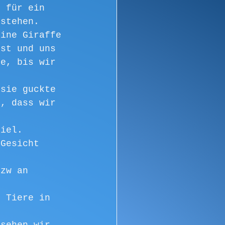
s für ein 
ustehen. 
Eine Giraffe 
sst und uns 
ge, bis wir 
 sie guckte 
g, dass wir 
viel. 
 Gesicht 
bzw an 
e 
n Tiere in 