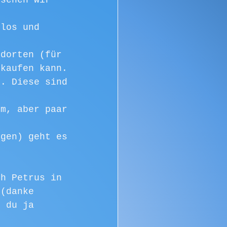
 sehen wir 
slos und 
. 
ndorten (für 
nkaufen kann. 
e. Diese sind 
um, aber paar 
egen) geht es 
ch Petrus in 
 (danke 
t du ja 