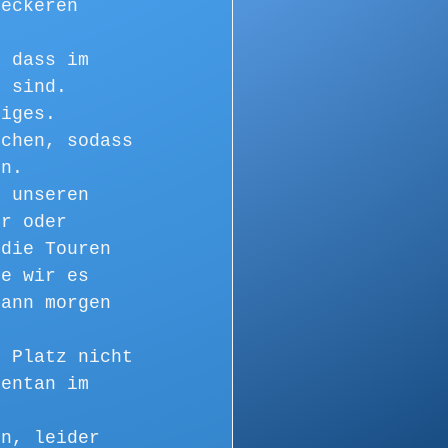
leckeren 
, dass im 
n sind. 
niges. 
ochen, sodass 
en. 
n unseren 
ur oder 
 die Touren 
ie wir es 
dann morgen 
r Platz nicht 
mentan im 
en, leider 