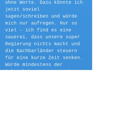
ohne Worte. Dazu könnte ich 
jetzt soviel 
sagen/schreiben und würde 
mich nur aufregen. Nur so 
viel - ich find es eine 
sauerei, dass unsere super 
Regierung nichts macht und 
die Nachbarländer steuern 
für eine kurze Zeit senken. 
Würde mindestens der 
Nahverkehr super ausgebaut 
sein, gebe es eine andere 
Möglichkeit. Aber es ist so 
wie es ist.
Kurz vor Gedser, wandern 
wir noch am Strand entlang 
und holen uns beim 
Fleischer 2 Kg Hackepeter 