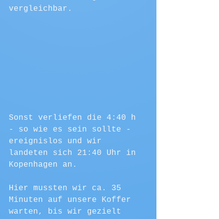
vergleichbar.
Sonst verliefen die 4:40 h 
- so wie es sein sollte - 
ereignislos und wir 
landeten sich 21:40 Uhr in 
Kopenhagen an.
Hier mussten wir ca. 35 
Minuten auf unsere Koffer 
warten, bis wir gezielt 