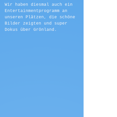
Wir haben diesmal auch ein 
Entertainmentprogramm an 
unseren Plätzen, die schöne 
Bilder zeigten und super 
Dokus über Grönland. 