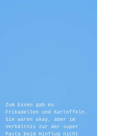
Zum Essen gab es 
Frikadellen und Kartoffeln. 
Sie waren okay, aber im 
Verhältnis zur der super 
Pasta beim Hinflug nicht 