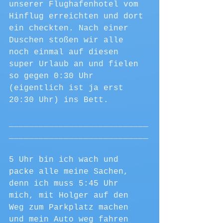
unserer Flughafenhotel vom 
Hinflug erreichten und dort 
ein checkten. Nach einer 
Duschen stoßen wir alle 
noch einmal auf diesen 
super Urlaub an und fielen 
so gegen 0:30 Uhr 
(eigentlich ist ja erst 
20:30 Uhr) ins Bett.
____________________________
____________________________
5 Uhr bin ich wach und 
packe alle meine Sachen, 
denn ich muss 5:45 Uhr 
mich, mit Holger auf den 
Weg zum Parkplatz machen 
und mein Auto weg fahren 