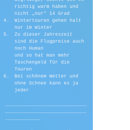
richtig warm haben und 
nicht „nur“ 14 Grad
Wintertouren gehen halt 
nur im Winter
Zu dieser Jahreszeit 
sind die Flugpreise auch 
noch Human 			     
und so hat man mehr 
Taschengeld für die 
Touren
Bei schönem Wetter und 
ohne Schnee kann es ja 
jeder
____________________________
____________________________
____________