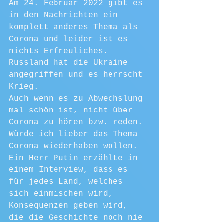
Am 24. Februar 2022 gibt es 
in den Nachrichten ein 
komplett anderes Thema als 
Corona und leider ist es 
nichts Erfreuliches. 
Russland hat die Ukraine 
angegriffen und es herrscht 
Krieg.
Auch wenn es zu Abwechslung 
mal schön ist, nicht über 
Corona zu hören bzw. reden. 
Würde ich lieber das Thema 
Corona wiederhaben wollen.
Ein Herr Putin erzählte in 
einem Interview, dass es 
für jedes Land, welches 
sich einmischen wird, 
Konsequenzen geben wird, 
die die Geschichte noch nie 