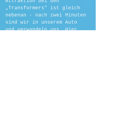
Attraktion bei den 
„Transformers“ ist gleich 
nebenan - nach zwei Minuten 
sind wir in unserem Auto 
und verwandeln uns. Hier 
wird gejagt, gekämpft und 
sehr viel gefallen. 
17:00 Uhr sind wir mit 
allem fertig. Wir 
entschließen uns zu gehen, 
bevor in einer Stunde alle 
gehen, weil 18:00 Uhr der 
Park schon schließt.
Fazit: 
Es hat sehr viel Spaß 
gemacht und war sehr 
beeindruckend. Den Preis 
von 189 $ (mit Express) 
finde ich persönlich ein 