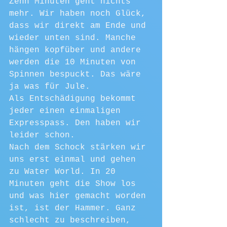
Zehn Minuten geht nichts 
mehr. Wir haben noch Glück, 
dass wir direkt am Ende und 
wieder unten sind. Manche 
hängen kopfüber und andere 
werden die 10 Minuten von 
Spinnen bespuckt. Das wäre 
ja was für Jule.
Als Entschädigung bekommt 
jeder einen einmaligen 
Expresspass. Den haben wir 
leider schon.
Nach dem Schock stärken wir 
uns erst einmal und gehen 
zu Water World. In 20 
Minuten geht die Show los 
und was hier gemacht worden 
ist, ist der Hammer. Ganz 
schlecht zu beschreiben, 