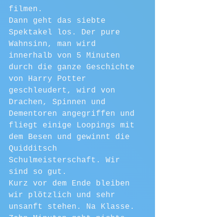
filmen.
Dann geht das siebte 
Spektakel los. Der pure 
Wahnsinn, man wird 
innerhalb von 5 Minuten 
durch die ganze Geschichte 
von Harry Potter 
geschleudert, wird von 
Drachen, Spinnen und 
Dementoren angegriffen und 
fliegt einige Loopings mit 
dem Besen und gewinnt die 
Quidditsch 
Schulmeisterschaft. Wir 
sind so gut. 
Kurz vor dem Ende bleiben 
wir plötzlich und sehr 
unsanft stehen. Na Klasse. 