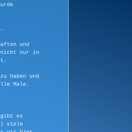
wurde 
r.
haften und 
 nicht nur in 
tt.
 zu haben und 
alle Male. 
 gibt es 
n) viele 