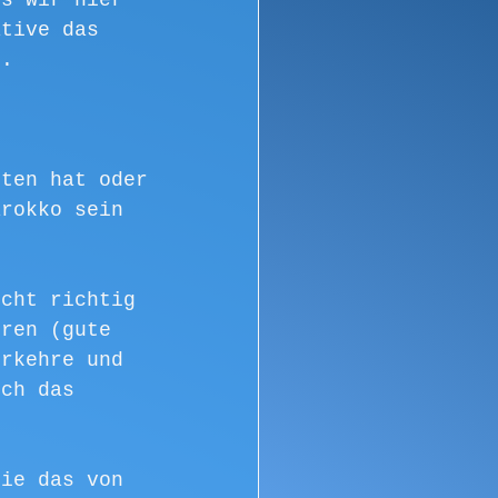
ss wir hier 
ative das 
..
iten hat oder 
arokko sein 
icht richtig 
hren (gute 
erkehre und 
ich das 
sie das von 