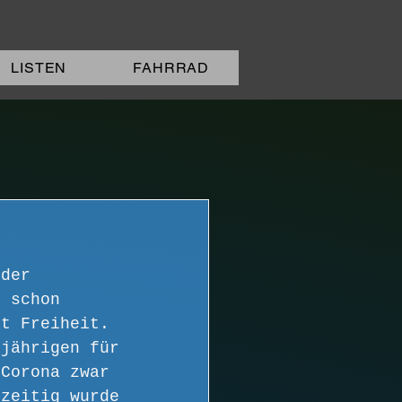
LISTEN
FAHRRAD
eder 
s schon 
it Freiheit. 
 jährigen für 
 Corona zwar 
hzeitig wurde 