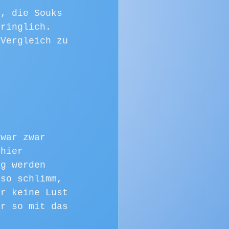
n, die Souks 
dringlich. 
 Vergleich zu 
 war zwar 
 hier 
ig werden 
 so schlimm, 
ir keine Lust 
ar so mit das 