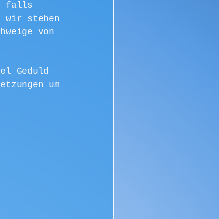
d falls 
s wir stehen 
chweige von 
iel Geduld 
setzungen um 