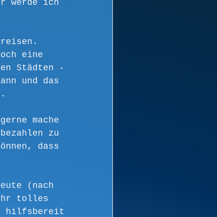
er werde ich 
 reisen. 
noch eine 
ßen Städten - 
kann und das 
e. 
 gerne mache 
 bezahlen zu 
können, dass 
Leute (nach 
ihr tolles 
r hilfsbereit 