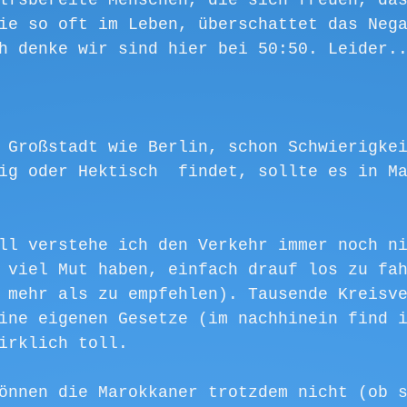
lfsbereite Menschen, die sich freuen, da
ie so oft im Leben, überschattet das Neg
h denke wir sind hier bei 50:50. Leider.
 Großstadt wie Berlin, schon Schwierigke
ig oder Hektisch  findet, sollte es in M
ll verstehe ich den Verkehr immer noch n
 viel Mut haben, einfach drauf los zu fa
 mehr als zu empfehlen). Tausende Kreisv
ine eigenen Gesetze (im nachhinein find 
irklich toll. 
önnen die Marokkaner trotzdem nicht (ob 