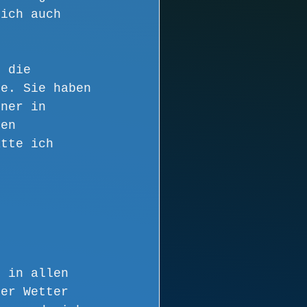
lich auch 
n die 
ge. Sie haben 
hner in 
hen 
ätte ich 
.
, in allen 
per Wetter 