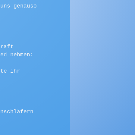
 uns genauso 
Kraft 
ied nehmen:
lte ihr 
inschläfern 