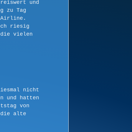
preiswert und 
ag zu Tag 
 Airline.
ich riesig 
 die vielen 
diesmal nicht 
en und hatten 
rtstag von 
 die alte 