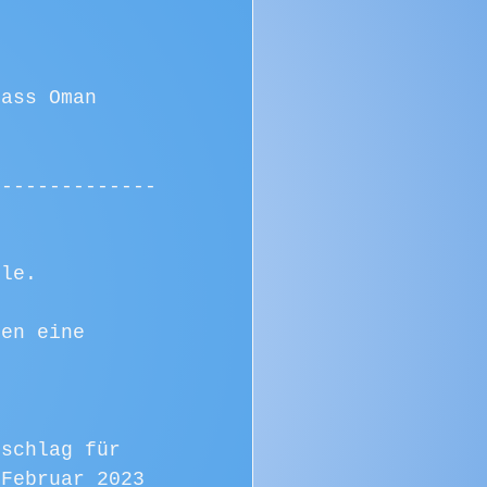
dass Oman 
--------------
hle.
ten eine 
uschlag für 
 Februar 2023 