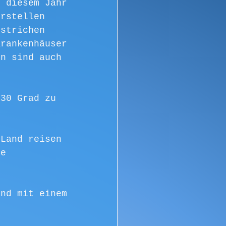
n diesem Jahr 
orstellen 
estrichen 
Krankenhäuser 
en sind auch 
 30 Grad zu 
 Land reisen 
ne 
and mit einem 