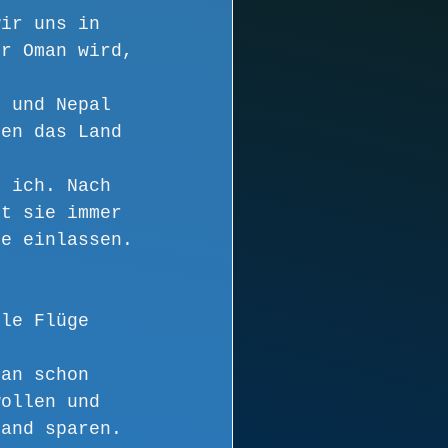
wir uns in 
er Oman wird, 
n und Nepal 
hen das Land 
e ich. Nach 
st sie immer 
ge einlassen. 
lle Flüge 
pan schon 
wollen und 
land sparen.