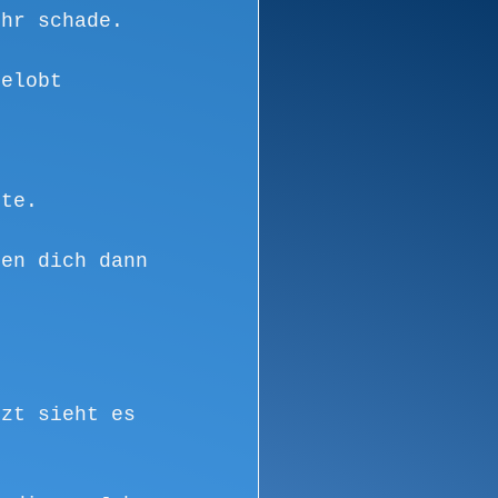
ehr schade.
gelobt 
ute.
den dich dann 
tzt sieht es 