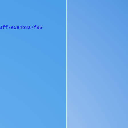
3ff7e5e4b8a7f95