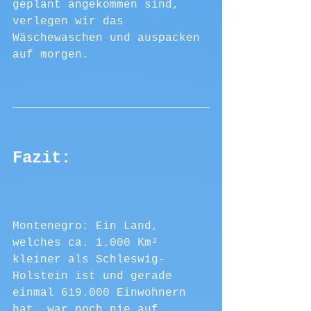
geplant angekommen sind, 
verlegen wir das 
Wäschewaschen und auspacken 
auf morgen.
Fazit:
Montenegro: Ein Land, 
welches ca. 1.000 Km² 
kleiner als Schleswig-
Holstein ist und gerade 
einmal 619.000 Einwohnern 
hat, war noch nie auf 