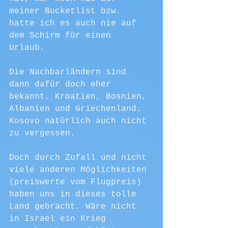
meiner Bucketlist bzw. 
hatte ich es auch nie auf 
dem Schirm für einen 
Urlaub. 
Die Nachbarländern sind 
dann dafür doch eher 
bekannt. Kroatien, Bosnien, 
Albanien und Griechenland. 
Kosovo natürlich auch nicht 
zu vergessen. 
Doch durch Zufall und nicht 
viele anderen Möglichkeiten 
(preiswerte vom Flugpreis) 
haben uns in dieses tolle 
Land gebracht. Wäre nicht 
in Israel ein Krieg 