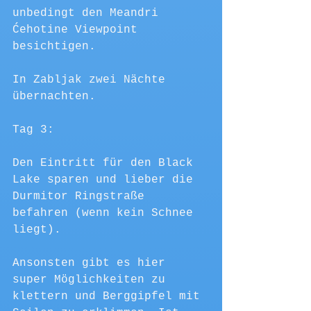
unbedingt den Meandri 
Ćehotine Viewpoint 
besichtigen.
In Zabljak zwei Nächte 
übernachten.
Tag 3:
Den Eintritt für den Black 
Lake sparen und lieber die 
Durmitor Ringstraße 
befahren (wenn kein Schnee 
liegt). 
Ansonsten gibt es hier 
super Möglichkeiten zu 
klettern und Berggipfel mit 