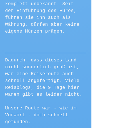
komplett unbekannt. Seit 
der Einführung des Euros, 
führen sie ihn auch als 
Währung, dürfen aber keine 
eigene Münzen prägen.
Dadurch, dass dieses Land 
nicht sonderlich groß ist, 
war eine Reiseroute auch 
schnell angefertigt. Viele 
Reisblogs, die 9 Tage hier 
waren gibt es leider nicht. 
Unsere Route war - wie im 
Vorwort - doch schnell 
gefunden.