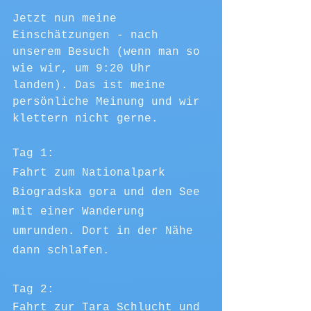
Jetzt nun meine 
Einschätzungen - nach 
unserem Besuch (wenn man so 
wie wir, um 9:20 Uhr 
landen). Das ist meine 
persönliche Meinung und wir 
klettern nicht gerne. 
Tag 1:  
Fahrt zum Nationalpark 
Biogradska gora und den See 
mit einer Wanderung 
umrunden. Dort in der Nähe 
dann schlafen. 
Tag 2: 
Fahrt zur Tara Schlucht und 