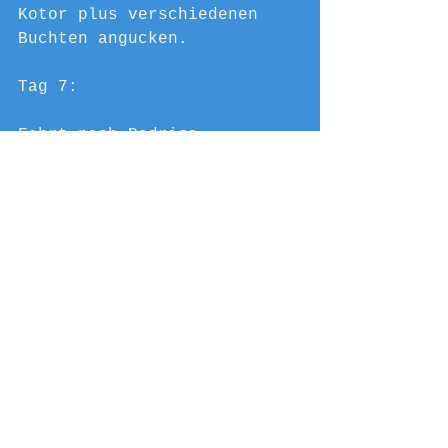
Kotor plus verschiedenen 
Buchten angucken. 
Tag 7:
Fahrt nach Podrica.
Den Pavlova Strana 
Viewpoint und paar 
Aussichtspunkte im Lake 
Skadar Nationalpark 
angucken. 
Dann weiter zum Vodopad 
Nijagara.
Eine Nacht schlafen in 