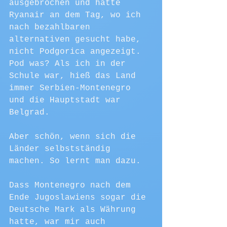
ausgebrochen und hätte 
Ryanair an dem Tag, wo ich 
nach bezahlbaren 
alternativen gesucht habe, 
nicht Podgorica angezeigt. 
Pod was? Als ich in der 
Schule war, hieß das Land 
immer Serbien-Montenegro 
und die Hauptstadt war 
Belgrad. 
Aber schön, wenn sich die 
Länder selbstständig 
machen. So lernt man dazu.
Dass Montenegro nach dem 
Ende Jugoslawiens sogar die 
Deutsche Mark als Währung 
hatte, war mir auch 