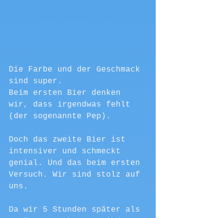
Die Farbe und der Geschmack 
sind super. 
Beim ersten Bier denken 
wir, dass irgendwas fehlt 
(der sogenannte Pep). 
Doch das zweite Bier ist 
intensiver und schmeckt 
genial. Und das beim ersten 
Versuch. Wir sind stolz auf 
uns. 
Da wir 5 Stunden später als 