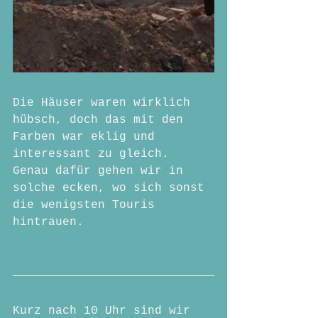
Die Häuser waren wirklich 
hübsch, doch das mit den 
Farben war eklig und 
interessant zu gleich. 
Genau dafür gehen wir in 
solche ecken, wo sich sonst 
die wenigsten Touris 
hintrauen.
Kurz nach 10 Uhr sind wir 