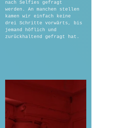
nach Selfies gefragt 
werden. An manchen stellen 
kamen wir einfach keine 
drei Schritte vorwärts, bis 
jemand höflich und 
zurückhaltend gefragt hat.