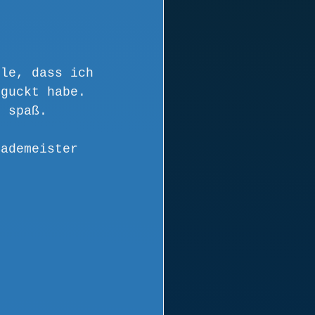
ule, dass ich 
eguckt habe. 
h spaß.
Bademeister 