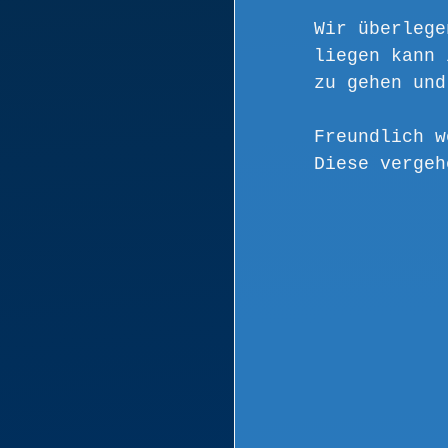
Wir überlege
liegen kann 
zu gehen und
Freundlich w
Diese vergeh