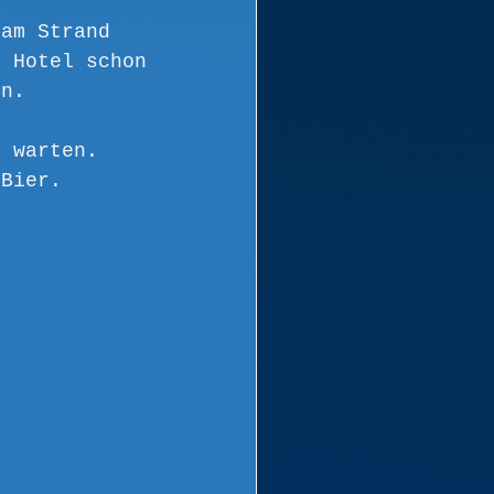
 am Strand 
e Hotel schon 
en. 
n warten. 
 Bier.