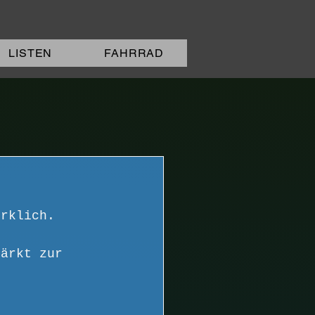
LISTEN
FAHRRAD
irklich.
tärkt zur 