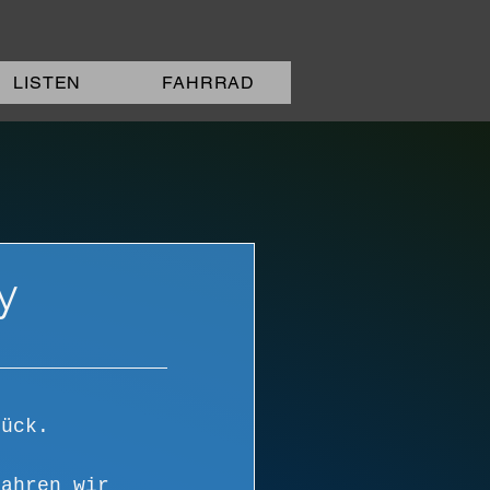
LISTEN
FAHRRAD
y
tück. 
fahren wir 