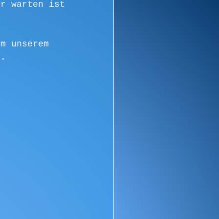
er warten ist 
om unserem 
t.