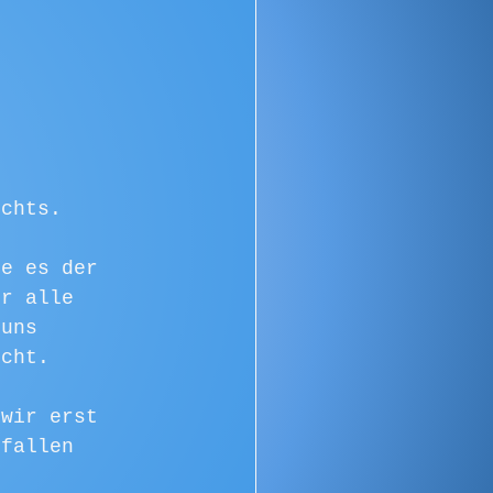
ichts.
ie es der 
ir alle 
 uns 
scht. 
 wir erst 
 fallen 