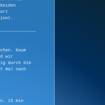
 beiden 
Dort 
ginnt.
ichen. Kaum 
nd wir 
gig durch die 
ht mal nach 
en. 15 min 