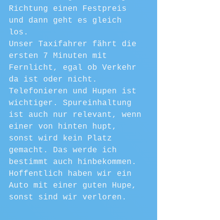
Richtung einen Festpreis 
und dann geht es gleich 
los. 
Unser Taxifahrer fährt die 
ersten 7 Minuten mit 
Fernlicht, egal ob Verkehr 
da ist oder nicht. 
Telefonieren und Hupen ist 
wichtiger. Spureinhaltung 
ist auch nur relevant, wenn 
einer von hinten hupt, 
sonst wird kein Platz 
gemacht. Das werde ich 
bestimmt auch hinbekommen. 
Hoffentlich haben wir ein 
Auto mit einer guten Hupe, 
sonst sind wir verloren.