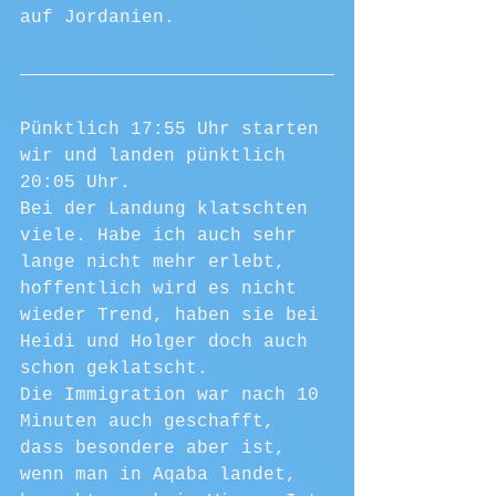
auf Jordanien. 
Pünktlich 17:55 Uhr starten 
wir und landen pünktlich 
20:05 Uhr.
Bei der Landung klatschten 
viele. Habe ich auch sehr 
lange nicht mehr erlebt, 
hoffentlich wird es nicht 
wieder Trend, haben sie bei 
Heidi und Holger doch auch 
schon geklatscht.
Die Immigration war nach 10 
Minuten auch geschafft, 
dass besondere aber ist, 
wenn man in Aqaba landet, 