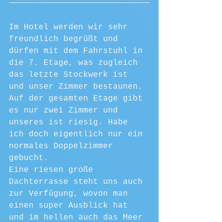
Im Hotel werden wir sehr 
freundlich begrüßt und 
dürfen mit dem Fahrstuhl in 
die 7. Etage, was zugleich 
das letzte Stockwerk ist 
und unser Zimmer bestaunen.
Auf der gesamten Etage gibt 
es nur zwei Zimmer und 
unseres ist riesig. Habe 
ich doch eigentlich nur ein 
normales Doppelzimmer 
gebucht. 
Eine riesen große 
Dachterrasse steht uns auch 
zur Verfügung, wovon man 
einen super Ausblick hat 
und im hellen auch das Meer 