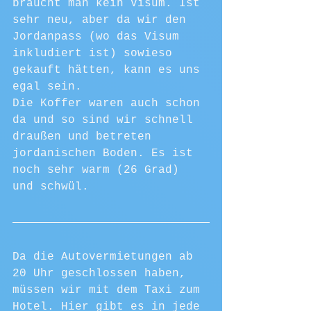
braucht man kein Visum. Ist 
sehr neu, aber da wir den 
Jordanpass (wo das Visum 
inkludiert ist) sowieso 
gekauft hätten, kann es uns 
egal sein.
Die Koffer waren auch schon 
da und so sind wir schnell 
draußen und betreten 
jordanischen Boden. Es ist 
noch sehr warm (26 Grad) 
und schwül.
Da die Autovermietungen ab 
20 Uhr geschlossen haben, 
müssen wir mit dem Taxi zum 
Hotel. Hier gibt es in jede 