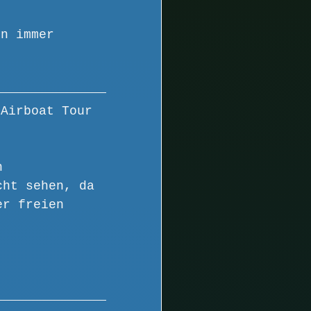
en immer 
 Airboat Tour 
n
cht sehen, da 
er freien 