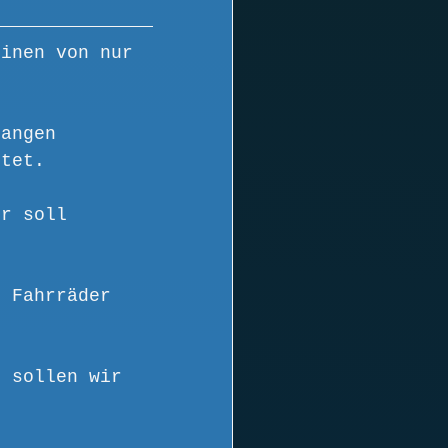
einen von nur 
langen 
itet.
er soll 
, Fahrräder 
h sollen wir 