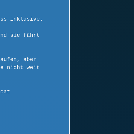
ass inklusive.
und sie fährt 
laufen, aber 
ie nicht weit 
bcat 