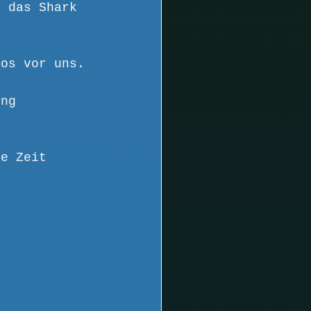
a das Shark 
tos vor uns.
ung 
ie Zeit 