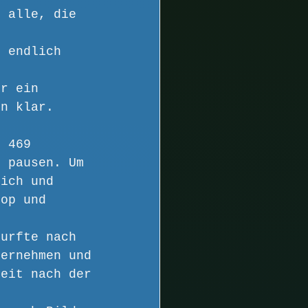
n alle, die 
s endlich 
.
er ein 
en klar.
t 469 
e pausen. Um 
lich und 
top und 
durfte nach 
bernehmen und 
zeit nach der 