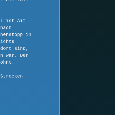
ür die toll 
el ist Ait 
 nach 
chenstopp in 
nichts 
 dort sind, 
en war. Der 
lohnt.
 Strecken 
 