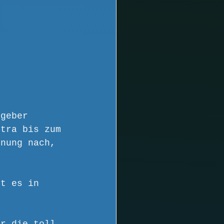
tgeber 
xtra bis zum 
inung nach, 
bt es in 