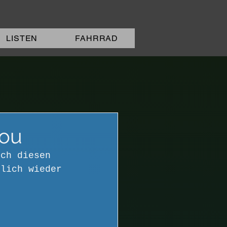
LISTEN
FAHRRAD
dou
uch diesen 
tlich wieder 