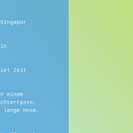
 Singapur 
min 
viel Zeit 
on einem 
achterrasse, 
g lange Hose. 