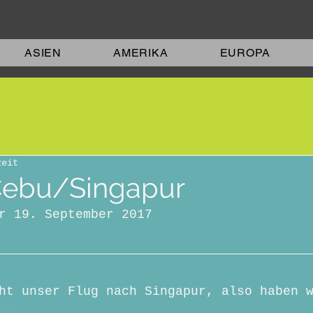
ASIEN
AMERIKA
EUROPA
zeit
Cebu/Singapur
r 19. September 2017
ht unser Flug nach Singapur, also haben 