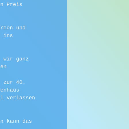
en Preis 
ürmen und 
g ins 
s wir ganz 
ten
s zur 40. 
penhaus 
ll verlassen 
en kann das 