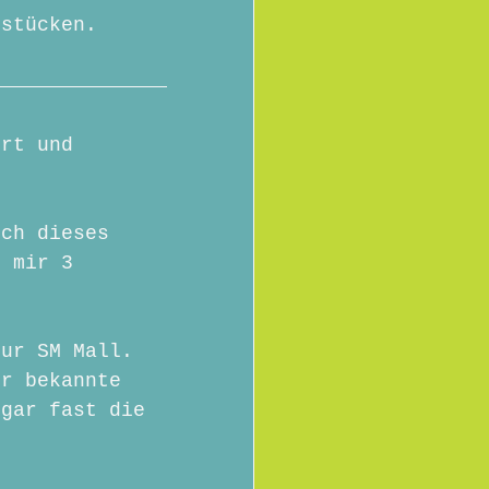
hstücken.
ort und 
rch dieses 
h mir 3 
zur SM Mall. 
ur bekannte 
ogar fast die 