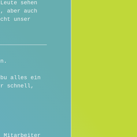
 Leute sehen 
n, aber auch 
icht unser 
en.  
ebu alles ein 
hr schnell, 
0 Mitarbeiter 