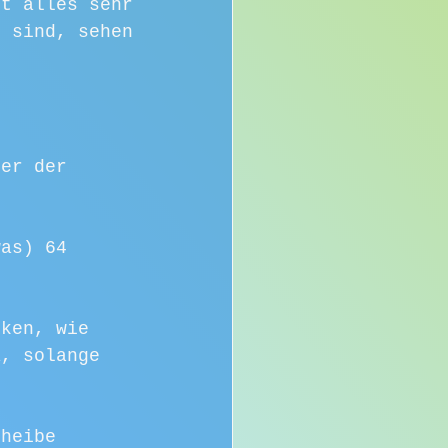
ht alles sehr 
n sind, sehen 
ner der 
was) 64 
cken, wie 
a, solange 
cheibe 