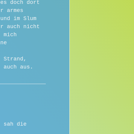
 es doch dort 
hr armes 
 und im Slum 
er auch nicht 
h mich 
ine 
n Strand, 
r auch aus.
g sah die 