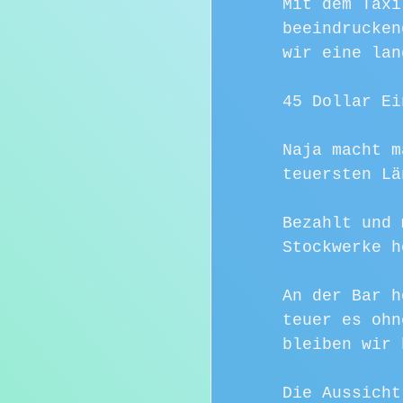
Mit dem Taxi
beeindrucken
wir eine lan
45 Dollar Ei
Naja macht m
teuersten Lä
Bezahlt und 
Stockwerke h
An der Bar h
teuer es ohn
bleiben wir 
Die Aussicht