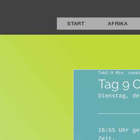
START
AFRIKA
Tobi
3 Min. Lese
Tag 9 
Dienstag, de
16:55 Uhr ge
Zeit. 