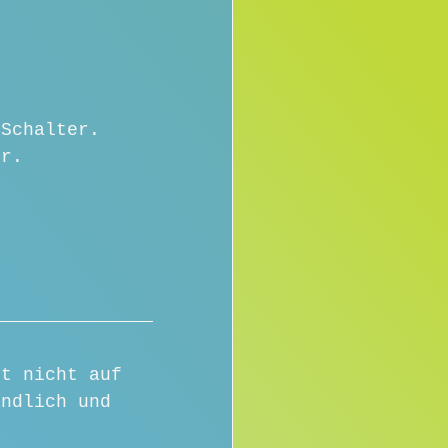
 Schalter. 
ir.
pt nicht auf 
undlich und 