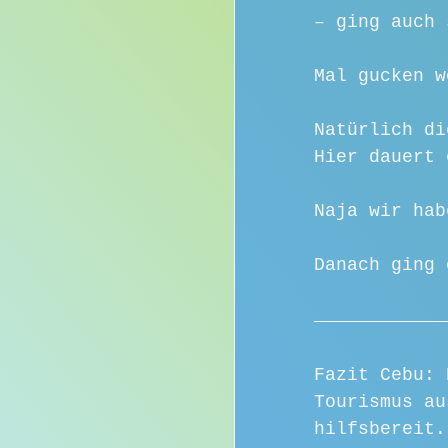
– ging auch 
Mal gucken w
Natürlich di
Hier dauert 
Naja wir hab
Danach ging 
Fazit Cebu: 
Tourismus au
hilfsbereit.