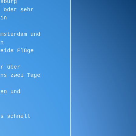
esburg 
n oder sehr 
ein 
Amsterdam und 
on 
Beide Flüge 
er über 
uns zwei Tage 
nen und 
es schnell 