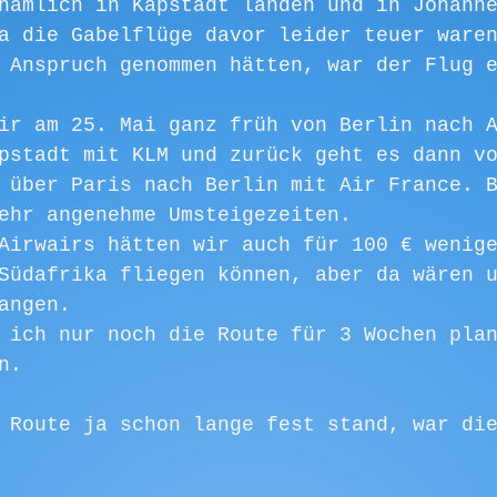
nämlich in Kapstadt landen und in Johann
a die Gabelflüge davor leider teuer ware
 Anspruch genommen hätten, war der Flug 
ir am 25. Mai ganz früh von Berlin nach 
pstadt mit KLM und zurück geht es dann v
 über Paris nach Berlin mit Air France. 
ehr angenehme Umsteigezeiten.
Airwairs hätten wir auch für 100 € wenig
Südafrika fliegen können, aber da wären 
angen.
 ich nur noch die Route für 3 Wochen pla
n.
 Route ja schon lange fest stand, war di