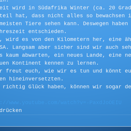
in.
eit wird in Südafrika Winter (ca. 20 Gra
teil hat, dass nicht alles so bewachsen 
meisten Tiere sehen kann. Deswegen haben
hreszeit entschieden.
, wird es von den Kilometern her, eine ä
SA. Langsam aber sicher sind wir auch se
s kaum abwarten, ein neues Lande, eine n
uen Kontinent kennen zu lernen.
r freut euch, wie wir es tun und könnt e
en hineinversetzten.
 richtig Glück haben, können wir sogar d
://www.youtube.com/watch?v=-PaxdJoOEIU
drücken          