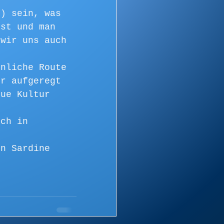
d) sein, was 
ist und man 
 wir uns auch 
hnliche Route 
hr aufgeregt 
eue Kultur 
uch in 
en Sardine 