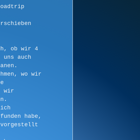
Roadtrip 
erschieben 
ch, ob wir 4 
e uns auch 
lanen.
ehmen, wo wir 
ie 
n wir 
en.
lich 
efunden habe, 
 vorgestellt 