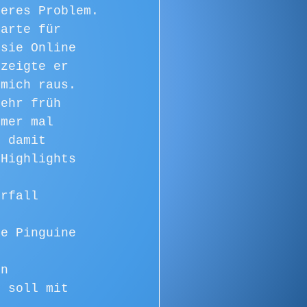
teres Problem.
karte für 
 sie Online 
 zeigte er 
 mich raus.
sehr früh 
mmer mal 
n damit 
 Highlights 
erfall 
ie Pinguine 
en 
d soll mit 