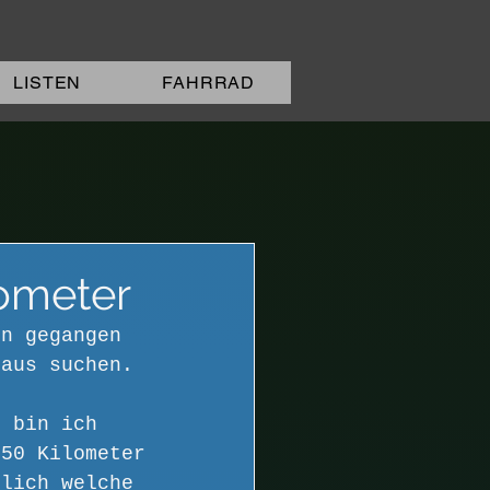
LISTEN
FAHRRAD
lometer
en gegangen 
raus suchen.
o bin ich 
 50 Kilometer 
hlich welche 