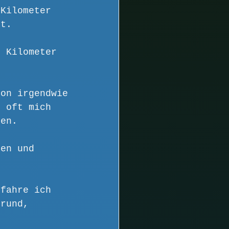
 Kilometer 
et.
6 Kilometer 
hon irgendwie 
e oft mich 
sen.
den und 
 fahre ich 
grund, 