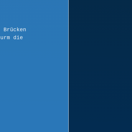
i Brücken 
turm die 