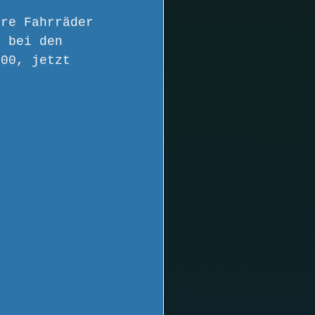
ere Fahrräder 
m bei den 
400, jetzt 