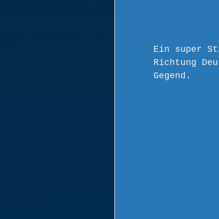
Ein super St
Richtung Deu
Gegend.