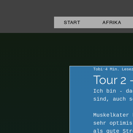
START
AFRIKA
Tobi
4 Min. Lese
Tour 2
Ich bin - da
sind, auch s
Muskelkater 
sehr optimis
als gute Str