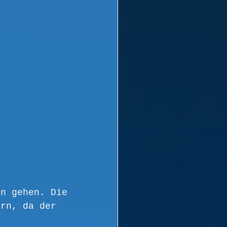
en gehen. Die 
ern, da der 