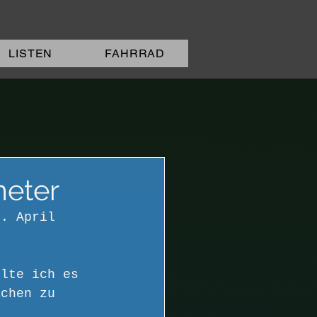
LISTEN
FAHRRAD
meter
7. April 
llte ich es 
achen zu 