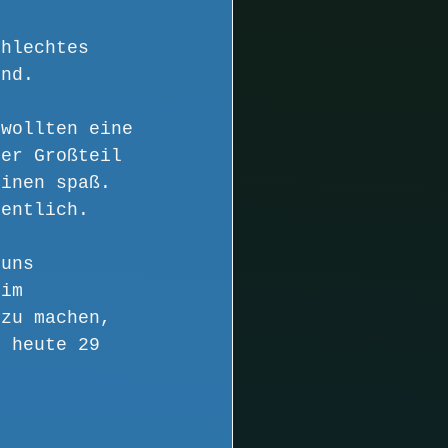
chlechtes 
ind.
 wollten eine 
der Großteil 
einen spaß. 
gentlich.
 uns 
eim 
 zu machen, 
n heute 29 