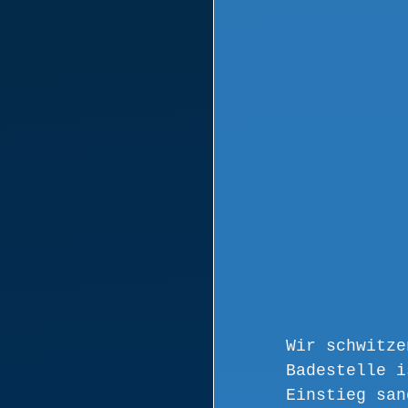
Wir schwitze
Badestelle i
Einstieg san