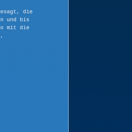
gesagt, die 
an und bis 
so mit die 
e, 