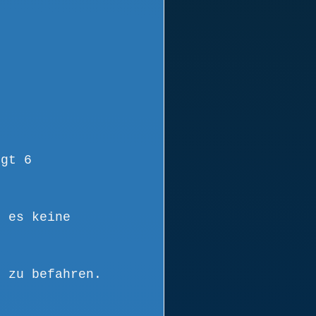
egt 6 
s es keine 
t zu befahren.