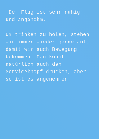
 Der Flug ist sehr ruhig 
und angenehm.
Um trinken zu holen, stehen 
wir immer wieder gerne auf, 
damit wir auch Bewegung 
bekommen. Man könnte 
natürlich auch den 
Serviceknopf drücken, aber 
so ist es angenehmer.