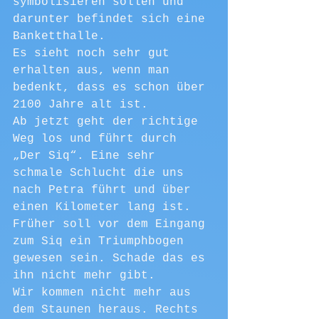
symbolisieren sollen und 
darunter befindet sich eine 
Banketthalle.
Es sieht noch sehr gut 
erhalten aus, wenn man 
bedenkt, dass es schon über 
2100 Jahre alt ist.
Ab jetzt geht der richtige 
Weg los und führt durch 
„Der Siq“. Eine sehr 
schmale Schlucht die uns 
nach Petra führt und über 
einen Kilometer lang ist. 
Früher soll vor dem Eingang 
zum Siq ein Triumphbogen 
gewesen sein. Schade das es 
ihn nicht mehr gibt.
Wir kommen nicht mehr aus 
dem Staunen heraus. Rechts 