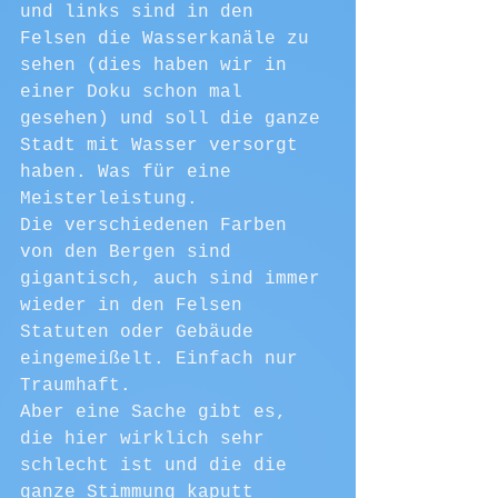
und links sind in den 
Felsen die Wasserkanäle zu 
sehen (dies haben wir in 
einer Doku schon mal 
gesehen) und soll die ganze 
Stadt mit Wasser versorgt 
haben. Was für eine 
Meisterleistung.
Die verschiedenen Farben 
von den Bergen sind 
gigantisch, auch sind immer 
wieder in den Felsen 
Statuten oder Gebäude 
eingemeißelt. Einfach nur 
Traumhaft.
Aber eine Sache gibt es, 
die hier wirklich sehr 
schlecht ist und die die 
ganze Stimmung kaputt 