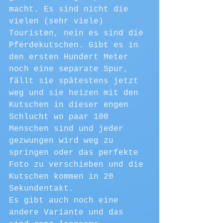
macht. Es sind nicht die 
vielen (sehr viele) 
Touristen, nein es sind die 
Pferdekutschen. Gibt es in 
den ersten Hundert Meter 
noch eine separate Spur, 
fällt sie spätestens jetzt 
weg und sie heizen mit den 
Kutschen in dieser engen 
Schlucht wo paar 100 
Menschen sind und jeder 
gezwungen wird weg zu 
springen oder das perfekte 
Foto zu verschieben und die 
Kutschen kommen in 20 
Sekundentakt.
Es gibt auch noch eine 
andere Variante und das 