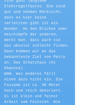
sind ganz langsame 
Elektrogolfautos. Die sind 
gut und nehmen Rücksicht, 
dass es hier keine 
verletzten gibt ist ein 
Wunder. An den Blicken oder 
Geschimpfe der anderen, 
merkt man, dass auch sie 
das absolut schlecht finden.
Dann kommen wir an das 
bekannteste Ziel von Petra 
an. Das Schatzhaus (Al 
Khanzna).
WOW. Was Anderes fällt 
einen dazu nicht ein. Die 
Fassade ist ca. 40 Meter 
hoch und reich dekoriert. 
Es ist klein und feinst 
Arbeit vom Feinsten. Wie 