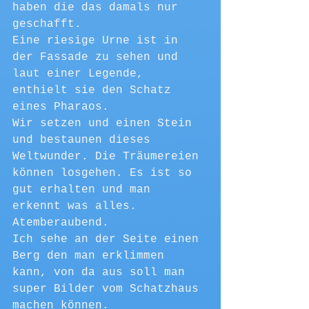
haben die das damals nur 
geschafft. 
Eine riesige Urne ist in 
der Fassade zu sehen und 
laut einer Legende, 
enthielt sie den Schatz 
eines Pharaos.
Wir setzen und einen Stein 
und bestaunen dieses 
Weltwunder. Die Träumereien 
können losgehen. Es ist so 
gut erhalten und man 
erkennt was alles. 
Atemberaubend.
Ich sehe an der Seite einen 
Berg den man erklimmen 
kann, von da aus soll man 
super Bilder vom Schatzhaus 
machen können.