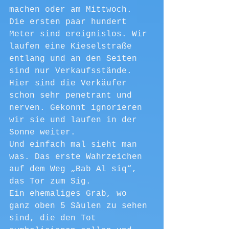
machen oder am Mittwoch.
Die ersten paar hundert 
Meter sind ereignislos. Wir 
laufen eine Kieselstraße 
entlang und an den Seiten 
sind nur Verkaufsstände. 
Hier sind die Verkäufer 
schon sehr penetrant und 
nerven. Gekonnt ignorieren 
wir sie und laufen in der 
Sonne weiter.
Und einfach mal sieht man 
was. Das erste Wahrzeichen 
auf dem Weg „Bab Al siq“, 
das Tor zum Sig.
Ein ehemaliges Grab, wo 
ganz oben 5 Säulen zu sehen 
sind, die den Tot 