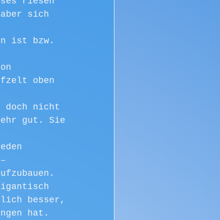
eses riesen 
 aber sich 
en ist bzw. 
hon 
ffzelt oben 
s doch nicht 
mehr gut. Sie 
jeden 
 – 
aufzubauen.
gigantisch 
nlich besser, 
ungen hat.