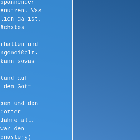
 spannender 
benutzen. Was 
klich da ist.
nächstes 
erhalten und 
ingemeißelt. 
 kann sowas 
stand auf 
r dem Gott 
ssen und den 
 Götter.
 Jahre alt.
 war den 
Monastery) 