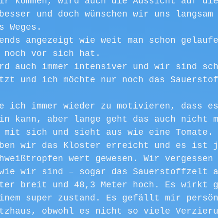
ir kommen, wird auch die Aussicht auf di
besser und doch wünschen wir uns langsam
s Weges.
ends angezeigt wie weit man schon gelauf
 noch vor sich hat. 
rd auch immer intensiver und wir sind sc
tzt und ich möchte nur noch das Sauersto
e ich immer wieder zu motivieren, dass e
in kann, aber lange geht das auch nicht 
 mit sich und sieht aus wie eine Tomate.
ben wir das Kloster erreicht und es ist 
hweißtropfen wert gewesen. Wir vergessen
wie wir sind – sogar das Sauerstoffzelt 
ter breit und 48,3 Meter hoch. Es wirkt 
inem super zustand. Es gefällt mir persö
tzhaus, obwohl es nicht so viele Verzier