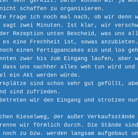
ter sehr gereizt. Dafür können wir ja wo
nicht schaffen zu organisieren. 
te Frage ich noch mal nach, ob wir denn 
 sagt zwei Minuten. Ist klar, wir versch
der Rezeption unten Bescheid, was uns al
 es eine Frechheit ist, sowas anzubieten
noch einen Fertigpancakes ein und los ge
nnten zwar bis zum Eingang laufen, aber 
 dass uns nachher alles weh tun wird und
el ein Akt werden würde.
rkplätze sind schon sehr gut gefüllt, ab
nd sind zufrieden.
betreten wir den Eingang und strotzen nu
chen Kieselweg, der außer Verkaufsstände
renne wir förmlich durch. Die Stände sin
 noch zu bzw. werden langsam aufgebaut u