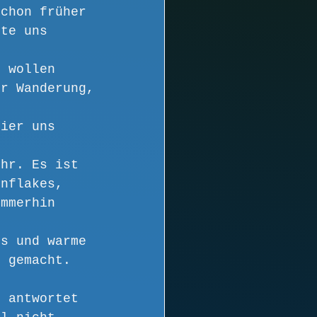
schon früher 
ute uns 
e wollen 
er Wanderung, 
hier uns 
Uhr. Es ist 
rnflakes, 
Immerhin 
us und warme 
s gemacht. 
, antwortet 