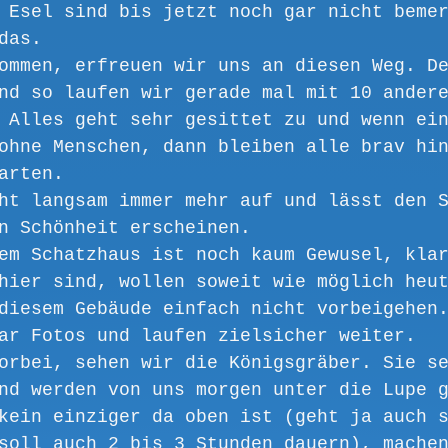
 Esel sind bis jetzt noch gar nicht beme
das.
ommen, erfreuen wir uns an diesen Weg. D
nd so laufen wir gerade mal mit 10 ander
 Alles geht sehr gesittet zu und wenn ei
ohne Menschen, dann bleiben alle brav hi
arten. 
ht langsam immer mehr auf und lässt den 
n Schönheit erscheinen.
em Schatzhaus ist noch kaum Gewusel, kla
hier sind, wollen soweit wie möglich heu
diesem Gebäude einfach nicht vorbeigehen
ar Fotos und laufen zielsicher weiter.
orbei, sehen wir die Königsgräber. Sie s
nd werden von uns morgen unter die Lupe 
kein einziger da oben ist (geht ja auch 
soll auch 2 bis 3 Stunden dauern), mache