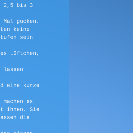
n 2,5 bis 3 
. Mal gucken.
uten keine 
Stufen sein 
des Lüftchen, 
d lassen 
rd eine kurze 
, machen es 
it ihnen. Sie 
hassen die 