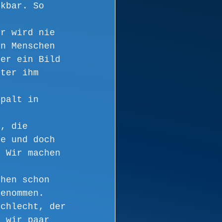
rkbar. So 
er wird nie 
en Menschen 
ner ein Bild 
nter ihm 
Spalt in 
r, die 
te und doch 
. Wir machen 
ehen schon 
genommen.
schlecht, der 
n wir paar 