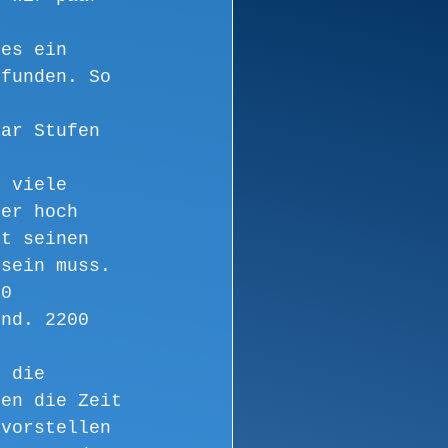
 es ein 
efunden. So 
aar Stufen 
z viele 
ter hoch 
st seinen 
 sein muss.
00 
ind. 2200 
r die 
len die Zeit 
 vorstellen 