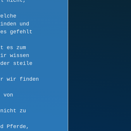
hl nicht, 
welche 
winden und 
les gefehlt 
.
ht es zum 
wir wissen 
 der steile 
er wir finden 
r von 
 nicht zu 
d 
nd Pferde, 