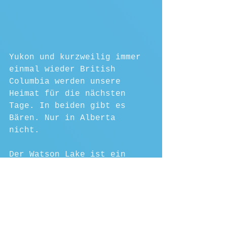
Yukon und kurzweilig immer 
einmal wieder British 
Columbia werden unsere 
Heimat für die nächsten 
Tage. In beiden gibt es 
Bären. Nur in Alberta 
nicht. 
Der Watson Lake ist ein 
schöner See, aber nichts 
weiter besonderes.
Für 1,83 $ (43 Cent teurer 
als vor zwei Tagen) tanken 