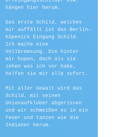
Orteingangsschilder usw. 
hängen hier herum. 
Das erste Schild, welches 
mir auffällt ist das Berlin-
Köpenick Eingang Schild. 
Ich mache eine 
Vollbremsung. Die hinter 
mir hupen, doch als sie 
sehen was ich vor habe, 
helfen sie mir alle sofort. 
Mit aller Gewalt wird das 
Schild, mit seinen 
Unionaufkleber abgerissen 
und wir schmeißen es in ein 
Feuer und tanzen wie die 
Indianer herum. 