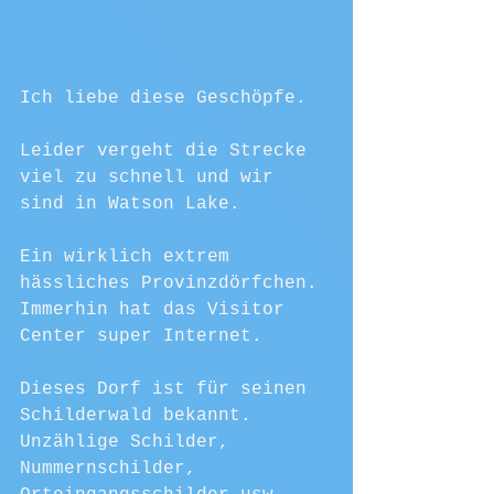
Ich liebe diese Geschöpfe. 
Leider vergeht die Strecke 
viel zu schnell und wir 
sind in Watson Lake.
Ein wirklich extrem 
hässliches Provinzdörfchen. 
Immerhin hat das Visitor 
Center super Internet. 
Dieses Dorf ist für seinen 
Schilderwald bekannt. 
Unzählige Schilder, 
Nummernschilder, 