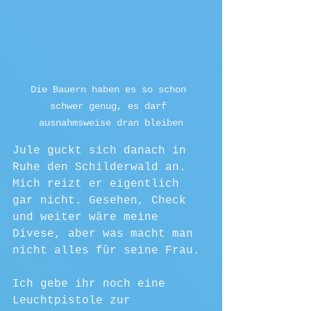
Die Bauern haben es so schon 
schwer genug, es darf 
ausnahmsweise dran bleiben
Jule guckt sich danach in 
Ruhe den Schilderwald an. 
Mich reizt er eigentlich 
gar nicht. Gesehen, Check 
und weiter wäre meine 
Divese, aber was macht man 
nicht alles für seine Frau. 
Ich gebe ihr noch eine 
Leuchtpistole zur 