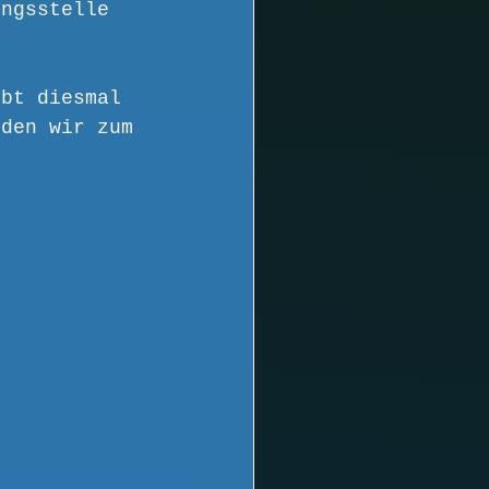
ungsstelle 
ibt diesmal 
 den wir zum 