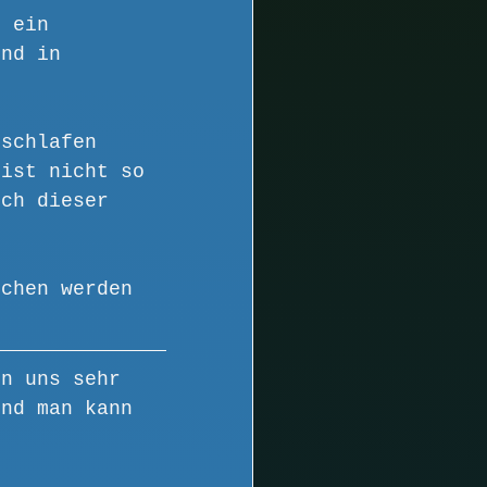
h ein 
und in 
 schlafen 
 ist nicht so 
ich dieser 
uchen werden 
en uns sehr 
und man kann 