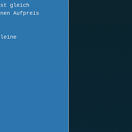
ist gleich 
inen Aufpreis 
kleine 