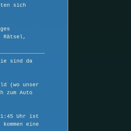
sten sich 
iges 
n Rätsel, 
sie sind da 
ild (wo unser 
ch zum Auto 
 1:45 Uhr ist 
r kommen eine 