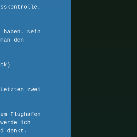
asskontrolle. 
t haben. Nein 
 man den 
ück) 
 Letzten zwei 
nem Flughafen 
 werde ich 
nd denkt, 