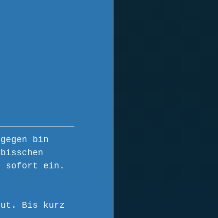
ngegen bin 
 bisschen 
n sofort ein. 
gut. Bis kurz 