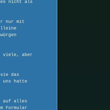
 es nicht als 
er nur mit 
alleine 
rwürgen 
t viele, aber 
 sie das 
, uns hatte 
d auf alles 
im Formular 