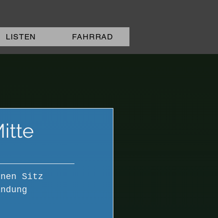
LISTEN
FAHRRAD
itte
inen Sitz 
andung 