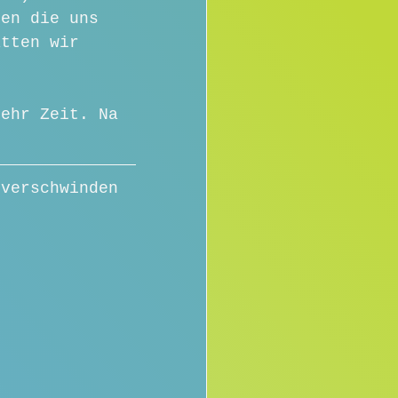
ten die uns 
ätten wir 
mehr Zeit. Na 
 verschwinden 