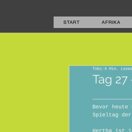
START
AFRIKA
Tobi
4 Min. Lese
Tag 27
Bevor heute 
Spieltag der
Hertha ist j