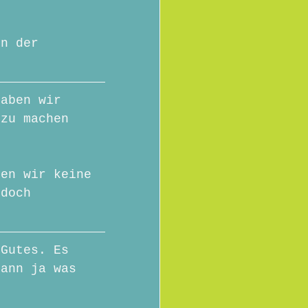
in der 
haben wir 
 zu machen 
ben wir keine 
 doch 
 Gutes. Es 
kann ja was 