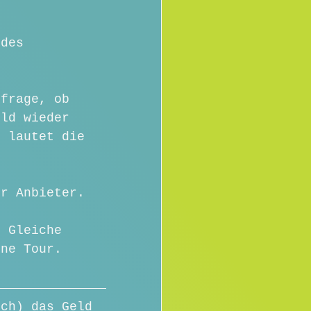
ldes 
 frage, ob 
eld wieder 
, lautet die 
er Anbieter.
s Gleiche 
ine Tour. 
ich) das Geld 