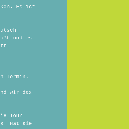
cken. Es ist 
eutsch 
rüßt und es 
ett 
 
en Termin.
und wir das 
die Tour 
as. Hat sie 