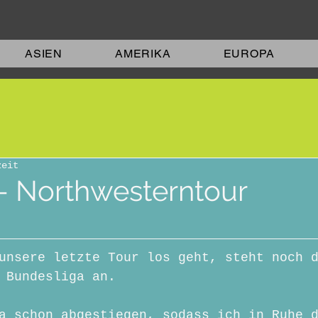
ASIEN
AMERIKA
EUROPA
zeit
 - Northwesterntour
unsere letzte Tour los geht, steht noch 
 Bundesliga an.
a schon abgestiegen, sodass ich in Ruhe 