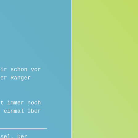
wir schon vor 
Der Ranger 
st immer noch 
t einmal über 
nsel. Der 