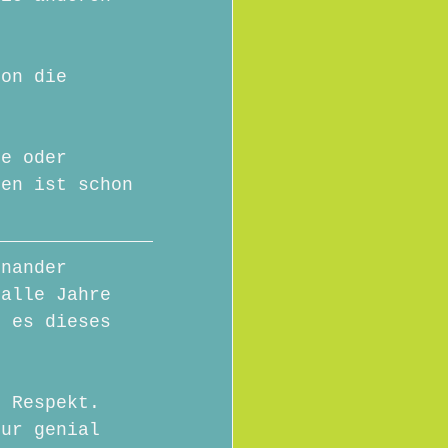
ion die 
ke oder 
den ist schon 
inander 
 alle Jahre 
n es dieses 
. Respekt. 
nur genial 