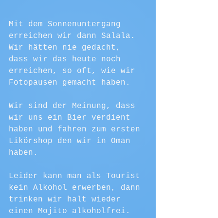
Mit dem Sonnenuntergang 
erreichen wir dann Salala. 
Wir hätten nie gedacht, 
dass wir das heute noch 
erreichen, so oft, wie wir 
Fotopausen gemacht haben.
Wir sind der Meinung, dass 
wir uns ein Bier verdient 
haben und fahren zum ersten 
Likörshop den wir in Oman 
haben.
Leider kann man als Tourist 
kein Alkohol erwerben, dann 
trinken wir halt wieder 
einen Mojito alkoholfrei. 