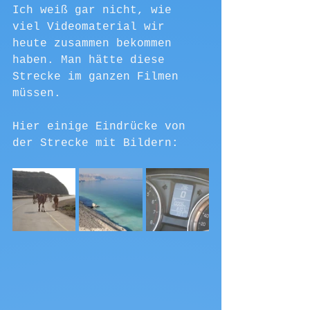
Ich weiß gar nicht, wie 
viel Videomaterial wir 
heute zusammen bekommen 
haben. Man hätte diese 
Strecke im ganzen Filmen 
müssen.
Hier einige Eindrücke von 
der Strecke mit Bildern: