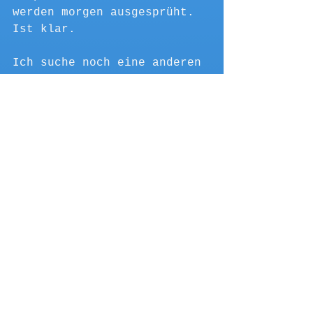
werden morgen ausgesprüht. 
Ist klar.
Ich suche noch eine anderen 
Unterkunft und finde ein 
Apartment, welches 
Zentraler ist und sogar 61 
OMR (159 €) billiger ist. 
Wir bringen den Schlüssel 
weg und umkompliziert 
bekommen wir das Geld 
wieder und fahren nun zur 
neuen Unterkunft. Hier 
werden wir gleich 
freundlich empfangen und 
los geht es aufs Zimmer. 
Wir haben ein riesen 