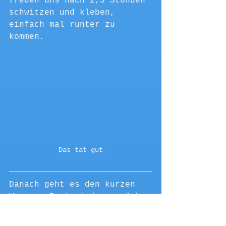
freuen uns nach 2,5 Stunden 
schwitzen und kleben, 
einfach mal runter zu 
kommen. 
Das tat gut
Danach geht es den kurzen 
Weg zum Boot wieder zurück 
und wir können noch einige 
Tiere sehen. Viele sind 