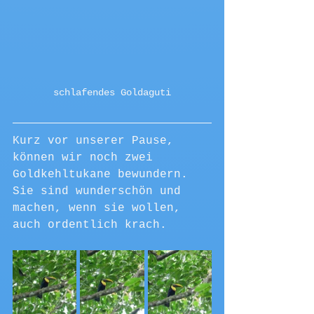
schlafendes Goldaguti
Kurz vor unserer Pause, 
können wir noch zwei 
Goldkehltukane bewundern. 
Sie sind wunderschön und 
machen, wenn sie wollen, 
auch ordentlich krach.