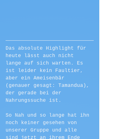
Das absolute Highlight für 
heute lässt auch nicht 
lange auf sich warten. Es 
ist leider kein Faultier, 
aber ein Ameisenbär 
(genauer gesagt: Tamandua), 
der gerade bei der 
Nahrungssuche ist. 
So Nah und so lange hat ihn 
noch keiner gesehen von 
unserer Gruppe und alle 
sind jetzt an ihrem Ende 