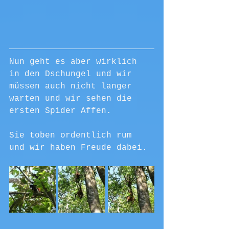
Nun geht es aber wirklich 
in den Dschungel und wir 
müssen auch nicht langer 
warten und wir sehen die 
ersten Spider Affen.
Sie toben ordentlich rum 
und wir haben Freude dabei. 