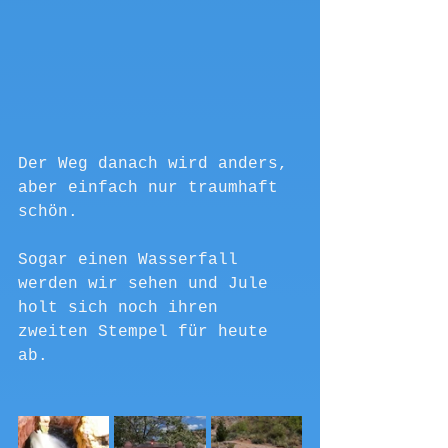
Der Weg danach wird anders, 
aber einfach nur traumhaft 
schön.
Sogar einen Wasserfall 
werden wir sehen und Jule 
holt sich noch ihren 
zweiten Stempel für heute 
ab.