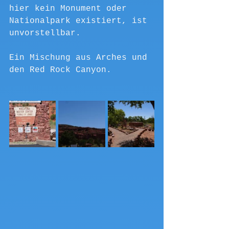
hier kein Monument oder 
Nationalpark existiert, ist 
unvorstellbar. 
Ein Mischung aus Arches und 
den Red Rock Canyon.