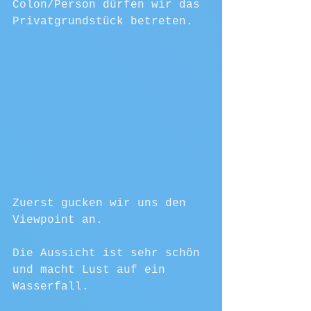
Colon/Person dürfen wir das 
Privatgrundstück betreten.
Zuerst gucken wir uns den 
Viewpoint an. 
Die Aussicht ist sehr schön 
und macht Lust auf ein 
Wasserfall.