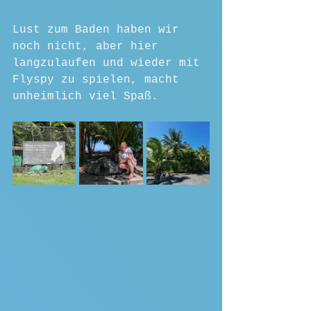
Lust zum Baden haben wir 
noch nicht, aber hier 
langzulaufen und wieder mit 
Flyspy zu spielen, macht 
unheimlich viel Spaß.